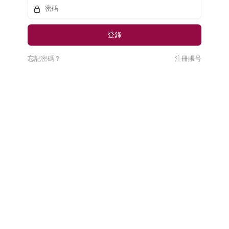
忘記密碼？
注冊賬号